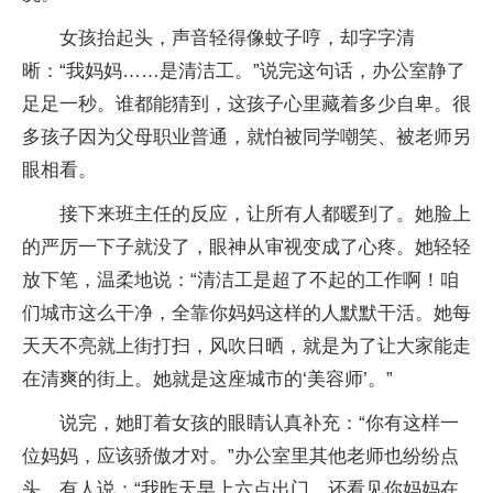
女孩抬起头，声音轻得像蚊子哼，却字字清
晰：“我妈妈……是清洁工。”说完这句话，办公室静了
足足一秒。谁都能猜到，这孩子心里藏着多少自卑。很
多孩子因为父母职业普通，就怕被同学嘲笑、被老师另
眼相看。
接下来班主任的反应，让所有人都暖到了。她脸上
的严厉一下子就没了，眼神从审视变成了心疼。她轻轻
放下笔，温柔地说：“清洁工是超了不起的工作啊！咱
们城市这么干净，全靠你妈妈这样的人默默干活。她每
天天不亮就上街打扫，风吹日晒，就是为了让大家能走
在清爽的街上。她就是这座城市的‘美容师’。”
说完，她盯着女孩的眼睛认真补充：“你有这样一
位妈妈，应该骄傲才对。”办公室里其他老师也纷纷点
头。有人说：“我昨天早上六点出门，还看见你妈妈在