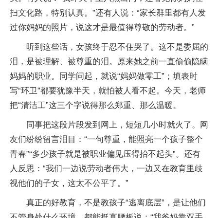
扫文化路，特别认真。”还有人说：“家长群里都有人发
过你妈妈的照片，说这才是最值得尊敬的劳动者。”
听到这些话，女孩终于忍不住哭了。这不是委屈的
泪，是被理解、被尊重的泪。原来她之前一直偷偷隐瞒
妈妈的职业。同学问起，就说“妈妈做零工”；填表时
写“环卫”都要犹豫半天，就怕被人看不起。今天，老师
把“清洁工”这三个字说得那么郑重、那么温暖。
同事把这段片段发到网上，短短几小时就火了。网
友们纷纷留言泪目：“一句尊重，能照亮一个孩子整个
青春”“多少孩子就是被职业偏见压得抬不起头”。还有
人反思：“我们一边说劳动者伟大，一边又在教育里歧
视他们的子女，这太不公平了。”
真正的好教育，不是教孩子“逃离底层”，是让他们
不管身处什么环境，都能挺直腰板说：“我爸妈靠双手