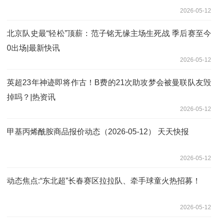
2026-05-12
北京队史最“轻松”顶薪：范子铭无缘主场生死战 季后赛至今
0出场|最新快讯
2026-05-12
英超23年神迹即将作古！B费的21次助攻梦会被曼联队友毁
掉吗？|热资讯
2026-05-12
甲基丙烯酰胺商品报价动态（2026-05-12） 天天快报
2026-05-12
动态焦点:“东北超”长春赛区拉拉队、牵手球童火热招募！
2026-05-12