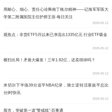
用耐心、细心、责任心诠释南丁格尔精神——记海军军医大
学第二附属医院主任护师王蓓-每日关注
2026-05-12
观焦点：非货ETF5月以来已净流出1335亿元 行业ETF吸金
2026-05-12
横扫出局！矛盾大爆发！三年1.92亿，还卖得掉吗？
2026-05-12
米切尔下半场39分追平NBA纪录，骑士逆转活塞扳平总比
分|时快讯
2026-05-12
股市，突破第一道“警戒线”-百事通