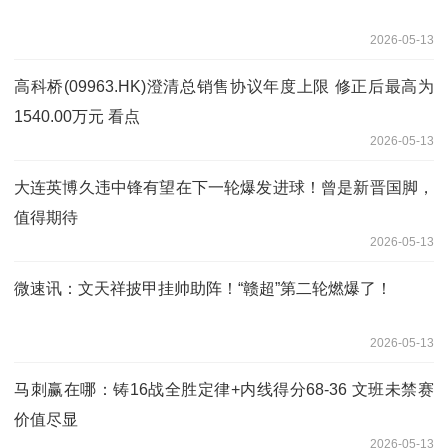
2026-05-13
高科桥(09963.HK)澄清总销售协议年度上限 修正后最高为
1540.00万元 看点
2026-05-13
大连英博久违中锋有望在下一轮爆发进球！曾是新晋国脚，
值得期待
2026-05-13
微速讯：文天祥披甲挂帅助阵！“赣超”第二轮燃爆了！
2026-05-13
马刺赢在哪：铸16战全胜定律+内线得分68-36 文班未禁赛
价值尽显
2026-05-13