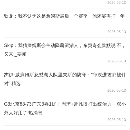
2026-05-13
狄龙：我不认为这是詹姆斯最后一个赛季，他还能再打一年
2026-05-13
Skip：我猜詹姆斯会主动降薪留湖人，东契奇会默默说‘不，
又来’_要闻
2026-05-13
杰伊·威廉姆斯怒怼湖人队里夫斯的防守：“每次进攻都被针
对” 精选
2026-05-13
G3北京88-73广东3喜1忧！周琦+曾凡博打出统治力，双小
外太好用了 热消息
2026-05-13