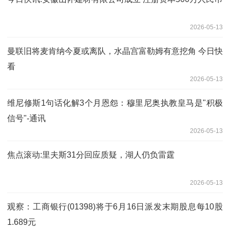
2026-05-13
曼联旧将麦肯纳今夏或离队，水晶宫富勒姆有意挖角 今日快
看
2026-05-13
维尼修斯1句话化解3个月恩怨：穆里尼奥执教皇马是"积极
信号"-通讯
2026-05-13
焦点滚动:里夫斯31分回应质疑，湖人仍负雷霆
2026-05-13
观察：工商银行(01398)将于6月16日派发末期股息每10股
1.689元