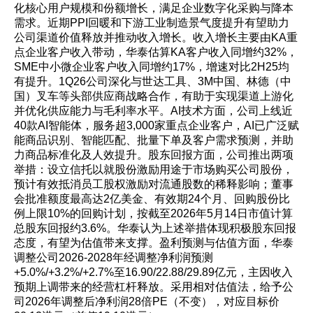
化核心用户规模和份额增长，满足企业数字化采购与降本
需求。近期PPI回暖和下游工业制造景气度提升有望助力
公司渠道价值释放并推动收入增长。收入增长主要由KA重
点企业客户收入带动，华泰估算KA客户收入同增约32%，
SME中小微企业客户收入同增约17%，增速对比2H25均
有提升。1Q26公司深化与世达工具、3M中国、林德（中
国）叉车等头部供应商战略合作，有助于实现渠道上游化
并优化供应能力与毛利率水平。AI技术方面，公司上线近
40款AI智能体，服务超3,000家重点企业客户，AI已广泛赋
能商品识别、智能匹配、批量下单及客户需求预测，并助
力商品标准化及人效提升。股东回报方面，公司推出两项
举措：设立信托以就股份激励用途于市场购买公司股份，
预计有效抵消员工股权激励对流通股数的稀释影响；董事
会批准额度最高达2亿美金、有效期24个月、回购股份比
例上限10%的回购计划，按截至2026年5月14日市值计算
总股东回报约3.6%。华泰认为上述举措体现积极股东回报
态度，有望为估值带来支撑。盈利预测与估值方面，华泰
调整公司2026-2028年经调整净利润预测
+5.0%/+3.2%/+2.7%至16.90/22.88/29.89亿元，主因收入
预期上调带来的经营杠杆释放。采用相对估值法，给予公
司2026年调整后净利润28倍PE（不变），对应目标价