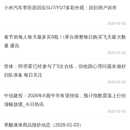
小米汽车李田原回应SU7/YU7多彩外观：回归用户诉求
2026-01-03
春节前每人每天最多买6瓶！i茅台调整每日购买飞天最大数
量 通讯
2026-01-03
世体：阿劳霍已经参与了5次合练，但他因心理问题未做好
归队准备 每日关注
2026-01-03
中信建投：2026年A股牛市有望持续，预计指数震荡上行但
涨幅放缓_今日热讯
2026-01-03
草酸液体商品报价动态（2026-01-03）