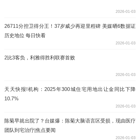
2026-01-03
26711分控卫得分王！37岁威少再迎里程碑 美媒晒6数据证
历史地位 每日快看
2026-01-03
2比3客负，利雅得胜利联赛首败
2026-01-03
天天快报!机构：2025年300城住宅用地出让金同比下降
10.7%
2026-01-03
陈菊早就出院了？台媒爆：陈菊大脑语言区受损，现由医疗
团队到宅治疗|焦点要闻
2026-01-03