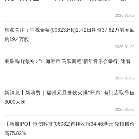
2026-01-02
焦点关注：中视金桥(00623.HK)1月2日耗资37.62万港元回
购19.4万股
2026-01-02
秦皇岛山海关：“山海潮声 马跃新程”新年音乐会举行_速看
2026-01-02
新消息丨新消费｜福州元旦餐饮火爆“开席” 有门店取号破
3000人次
2026-01-02
【新股IPO】壁仞科技(06082)首挂收报34.46港元 较招股价
高75.82%