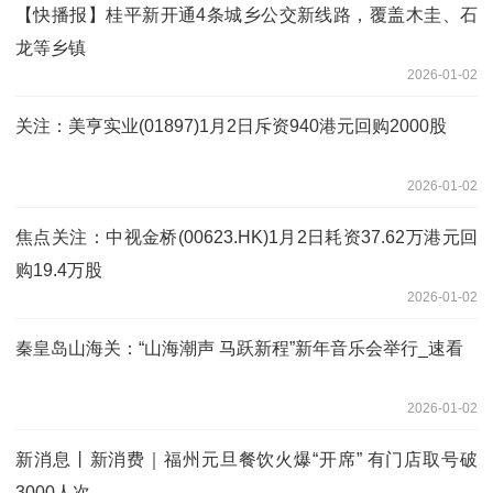
【快播报】桂平新开通4条城乡公交新线路，覆盖木圭、石
龙等乡镇
2026-01-02
关注：美亨实业(01897)1月2日斥资940港元回购2000股
2026-01-02
焦点关注：中视金桥(00623.HK)1月2日耗资37.62万港元回
购19.4万股
2026-01-02
秦皇岛山海关：“山海潮声 马跃新程”新年音乐会举行_速看
2026-01-02
新消息丨新消费｜福州元旦餐饮火爆“开席” 有门店取号破
3000人次