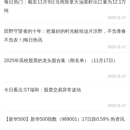
每日热门：截至11月9日当周加拿大油菜籽出口量为12.1万
吨
2025-11-17
田野守望者的十年：把最好的时光献给这片沃野，不负青春
不负农！|每日热讯
2025-11-17
2025年高校股票的龙头股合集（附名单）（11月17日）
2025-11-17
今日看点:ST瑞和：股票交易异常波动
2025-11-17
【新华500】新华500指数（989001）17日跌0.59% 热资讯