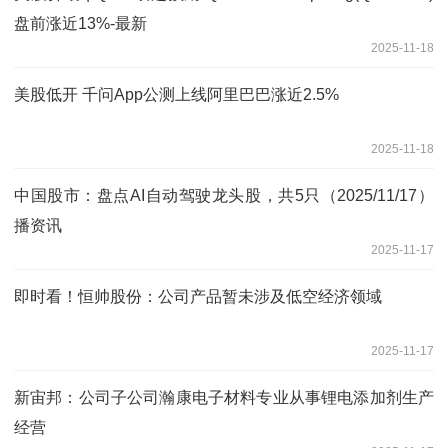
盘前涨近13%-最新
2025-11-18
美股低开 千问App公测上线阿里巴巴涨近2.5%
2025-11-18
中国股市：盘点AI自动驾驶龙头股，共5只（2025/11/17）
播资讯
2025-11-17
即时看！恒帅股份：公司产品暂未涉及低空经济领域
2025-11-17
新宙邦：公司子公司瀚康电子材料专业从事锂电添加剂生产
经营