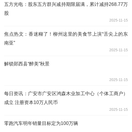
五方光电：股东五方群兴减持期限届满，累计减持268.77万
股
2025-11-15
焦点热文：香迷糊了！柳州这里的美食节上演“舌尖上的东
南亚”
2025-11-15
解锁郧西县“醉美”秋景
2025-11-15
每日资讯：广安市广安区鸿森木业加工中心（个体工商户）
成立 注册资本10万人民币
2025-11-15
零跑汽车明年销量目标定为100万辆