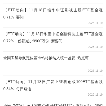
【ETF动向】11月18日银华中证影视主题ETF基金涨
0.71%_要闻
2025-11-19
【ETF动向】11月18日华宝中证金融科技主题ETF基金涨
0.72%，份额减少9900万份_新要闻
2025-11-19
全国卫星导航定位基准站将被纳入统一监管_热点评
2025-11-19
【ETF动向】11月18日广发上证科创板100ETF基金跌
0.34%_每日速递
2025-11-19
小米卢伟冰回应大家电企业开打“价格战”：友商发动，我们